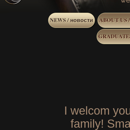
NEWS / новости
ABOUT US /
GRADUATES
I welcom you
family! Smal