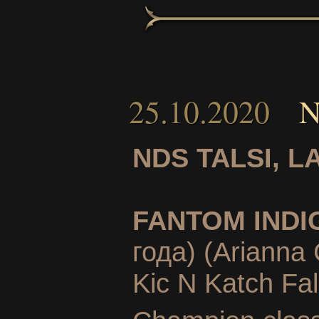
25.10.2020
N
NDS TALSI, L
FANTOM INDI
года)
(Arianna 
Kic N Katch Fal