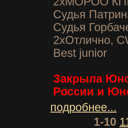
2xМОРОО КПЦ
Судья Патрин
Судья Горбач
2xОтлично, C
Best junior
Закрыла Юно
России и Юн
подробнее...
1-10
1