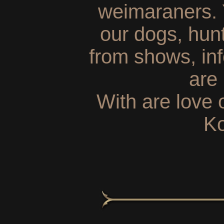
weimaraners. Y
our dogs, hunt
from shows, in
are
With are love
Ko