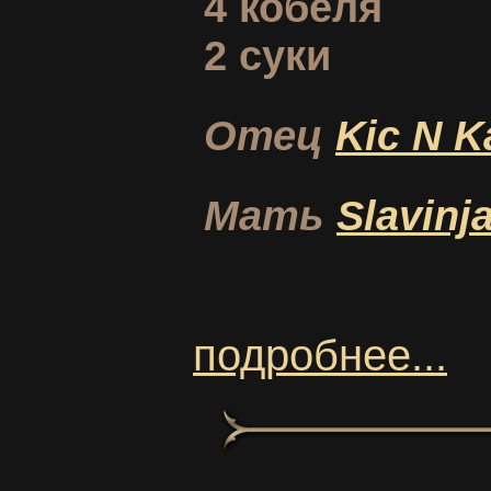
4 кобеля
2 суки
Отец
Kic N K
Мать
Slavinj
подробнее...